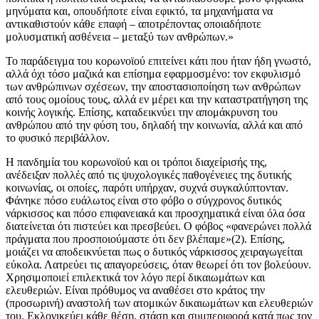
μηνύματα και, οπουδήποτε είναι εφικτό, τα μηχανήματα να
αντικαθιστούν κάθε επαφή – αποτρέποντας οποιαδήποτε
μολυσματική ασθένεια – μεταξύ των ανθρώπων.»
Το παράδειγμα του κορωνοϊού επιτείνει κάτι που ήταν ήδη γνωστό,
αλλά όχι τόσο μαζικά και επίσημα εφαρμοσμένο: τον εκφυλισμό
των ανθρώπινων σχέσεων, την αποστασιοποίηση των ανθρώπων
από τους ομοίους τους, αλλά εν μέρει και την καταστρατήγηση της
κοινής λογικής. Επίσης, καταδεικνύει την απομάκρυνση του
ανθρώπου από την φύση του, δηλαδή την κοινωνία, αλλά και από
το φυσικό περιβάλλον.
Η πανδημία του κορωνοϊού και οι τρόποι διαχείρισής της,
ανέδειξαν πολλές από τις ψυχολογικές παθογένειες της δυτικής
κοινωνίας, οι οποίες, παρότι υπήρχαν, συχνά συγκαλύπτονταν.
Φάνηκε πόσο ευάλωτος είναι στο φόβο ο σύγχρονος δυτικός
νάρκισσος και πόσο επιφανειακά και προσχηματικά είναι όλα όσα
διατείνεται ότι πιστεύει και πρεσβεύει. Ο φόβος «φανερώνει πολλά
πράγματα που προσποιούμαστε ότι δεν βλέπαμε»(2). Επίσης,
μοιάζει να αποδεικνύεται πως ο δυτικός νάρκισσος χειραγωγείται
εύκολα. Λατρεύει τις απαγορεύσεις, όταν θεωρεί ότι τον βολεύουν.
Χρησιμοποιεί επιλεκτικά τον λόγο περί δικαιωμάτων και
ελευθεριών. Είναι πρόθυμος να αναθέσει στο κράτος την
(προσωρινή) αναστολή των ατομικών δικαιωμάτων και ελευθεριών
του. Εκλογικεύει κάθε θέση, στάση και συμπεριφορά κατά πως τον