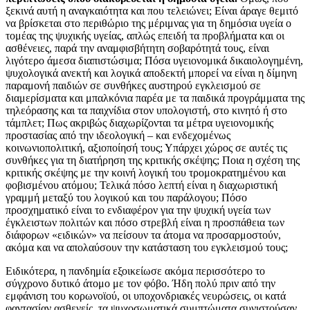
ξεκινά αυτή η αναγκαιότητα και που τελειώνει; Είναι άραγε θεμιτό
να βρίσκεται στο περιθώριο της μέριμνας για τη δημόσια υγεία ο
τομέας της ψυχικής υγείας, απλώς επειδή τα προβλήματα και οι
ασθένειες, παρά την αναμφισβήτητη σοβαρότητά τους, είναι
λιγότερο άμεσα διαπιστώσιμα; Πόσα υγειονομικά δικαιολογημένη,
ψυχολογικά ανεκτή και λογικά αποδεκτή μπορεί να είναι η δίμηνη
παραμονή παιδιών σε συνθήκες αυστηρού εγκλεισμού σε
διαμερίσματα και μπαλκόνια παρέα με τα παιδικά προγράμματα της
τηλεόρασης και τα παιχνίδια στον υπολογιστή, στο κινητό ή στο
τάμπλετ; Πως ακριβώς διαχωρίζονται τα μέτρα υγειονομικής
προστασίας από την ιδεολογική – και ενδεχομένως
κοινωνιοπολιτική, αξιοποίησή τους; Υπάρχει χώρος σε αυτές τις
συνθήκες για τη διατήρηση της κριτικής σκέψης; Ποια η σχέση της
κριτικής σκέψης με την κοινή λογική του τρομοκρατημένου και
φοβισμένου ατόμου; Τελικά πόσο λεπτή είναι η διαχωριστική
γραμμή μεταξύ του λογικού και του παράλογου; Πόσο
προσχηματικό είναι το ενδιαφέρον για την ψυχική υγεία των
έγκλειστων πολιτών και πόσο στρεβλή είναι η προσπάθεια των
διάφορων «ειδικών» να πείσουν τα άτομα να προσαρμοστούν,
ακόμα και να απολαύσουν την κατάσταση του εγκλεισμού τους;
Ειδικότερα, η πανδημία εξοικείωσε ακόμα περισσότερο το
σύγχρονο δυτικό άτομο με τον φόβο. Ήδη πολύ πριν από την
εμφάνιση του κορωνοϊού, οι υποχονδριακές νευρώσεις, οι κατά
φαντασίαν ασθενείς, τα ψυχοσωματικά συμπτώματα συνιστούσαν