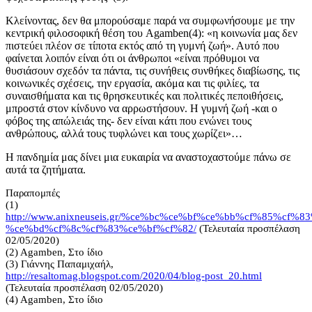
Κλείνοντας, δεν θα μπορούσαμε παρά να συμφωνήσουμε με την
κεντρική φιλοσοφική θέση του Agamben(4): «η κοινωνία μας δεν
πιστεύει πλέον σε τίποτα εκτός από τη γυμνή ζωή». Αυτό που
φαίνεται λοιπόν είναι ότι οι άνθρωποι «είναι πρόθυμοι να
θυσιάσουν σχεδόν τα πάντα, τις συνήθεις συνθήκες διαβίωσης, τις
κοινωνικές σχέσεις, την εργασία, ακόμα και τις φιλίες, τα
συναισθήματα και τις θρησκευτικές και πολιτικές πεποιθήσεις,
μπροστά στον κίνδυνο να αρρωστήσουν. Η γυμνή ζωή -και ο
φόβος της απώλειάς της- δεν είναι κάτι που ενώνει τους
ανθρώπους, αλλά τους τυφλώνει και τους χωρίζει»…
Η πανδημία μας δίνει μια ευκαιρία να αναστοχαστούμε πάνω σε
αυτά τα ζητήματα.
Παραπομπές
(1)
http://www.anixneuseis.gr/%ce%bc%ce%bf%ce%bb%cf%85%c
%ce%bd%cf%8c%cf%83%ce%bf%cf%82/
(Τελευταία προσπέλαση
02/05/2020)
(2) Agamben, Στο ίδιο
(3) Γιάννης Παπαμιχαήλ,
http://resaltomag.blogspot.com/2020/04/blog-post_20.html
(Τελευταία προσπέλαση 02/05/2020)
(4) Agamben, Στο ίδιο