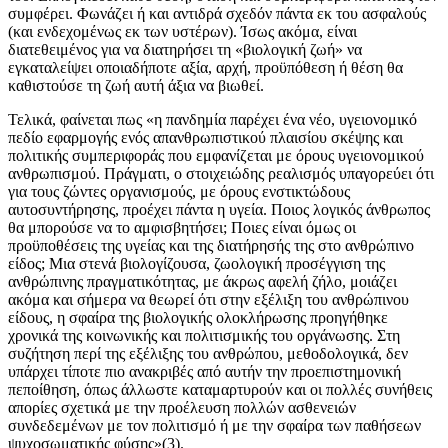
συμφέρει. Φωνάζει ή και αντιδρά σχεδόν πάντα εκ του ασφαλούς
(και ενδεχομένως εκ των υστέρων). Ίσως ακόμα, είναι
διατεθειμένος για να διατηρήσει τη «βιολογική ζωή» να
εγκαταλείψει οποιαδήποτε αξία, αρχή, προϋπόθεση ή θέση θα
καθιστούσε τη ζωή αυτή άξια να βιωθεί.
Τελικά, φαίνεται πως «η πανδημία παρέχει ένα νέο, υγειονομικό
πεδίο εφαρμογής ενός απανθρωπιστικού πλαισίου σκέψης και
πολιτικής συμπεριφοράς που εμφανίζεται με όρους υγειονομικού
ανθρωπισμού. Πράγματι, ο στοιχειώδης ρεαλισμός υπαγορεύει ότι
για τους ζώντες οργανισμούς, με όρους ενστικτώδους
αυτοσυντήρησης, προέχει πάντα η υγεία. Ποιος λογικός άνθρωπος
θα μπορούσε να το αμφισβητήσει; Ποιες είναι όμως οι
προϋποθέσεις της υγείας και της διατήρησής της στο ανθρώπινο
είδος; Μια στενά βιολογίζουσα, ζωολογική προσέγγιση της
ανθρώπινης πραγματικότητας, με άκρως αφελή ζήλο, μοιάζει
ακόμα και σήμερα να θεωρεί ότι στην εξέλιξη του ανθρώπινου
είδους, η σφαίρα της βιολογικής ολοκλήρωσης προηγήθηκε
χρονικά της κοινωνικής και πολιτισμικής του οργάνωσης. Στη
συζήτηση περί της εξέλιξης του ανθρώπου, μεθοδολογικά, δεν
υπάρχει τίποτε πιο ανακριβές από αυτήν την προεπιστημονική
πεποίθηση, όπως άλλωστε καταμαρτυρούν και οι πολλές συνήθεις
απορίες σχετικά με την προέλευση πολλών ασθενειών
συνδεδεμένων με τον πολιτισμό ή με την σφαίρα των παθήσεων
ψυχοσωματικής φύσης»(3).