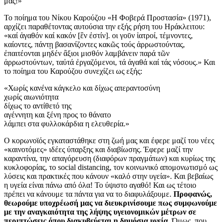
μας!»
Το ποίημα του Νίκου Καρούζου «Η Φοβερά Προστασία» (1971),
αρχίζει παραθέτοντας αυτούσια την εξής ρήση του Ηράκλειτου:
«καί ἀγαθόν καί κακόν [ἓν ἐστίν]. οι γοῡν ἰατροί, τέμνοντες,
καίοντες, πάντῃ βασανίζοντες κακῶς τούς ἀρρωστούντας,
ἐπαιτέονται μηδέν ἂξιοι μισθόν λαμβάνειν παρά τῶν
ἀρρωστούντων, ταὐτά ἐργαζόμενοι, τά ἀγαθά καί τάς νόσους.» Και
το ποίημα του Καρούζου συνεχίζει ως εξής:
«Χωρίς κανένα κάγκελο και δίχως απεραντοσύνη
χωρίς αιωνιότητα
δίχως το αντίθετό της
αγέννητη και ξένη προς το θάνατο
λάμπει στα φυλλοκάρδια η ελευθερία.»
Ο κορωνοϊός εγκαταστάθηκε στη ζωή μας και έφερε μαζί του νέες
«καινοτόμες» ιδέες ύπαρξης και διαβίωσης. Έφερε μαζί την
καραντίνα, την απαγόρευση (διαφόρων πραγμάτων) και κυρίως της
κυκλοφορίας, το social distancing, τον κοινωνικό απομονωτισμό ως
λύσεις και πρακτικές που κάνουν «καλό στην υγεία». Και βεβαίως
η υγεία είναι πάνω από όλα! Το ύψιστο αγαθό! Και ως τέτοιο
πρέπει να κάνουμε τα πάντα για να το διαφυλάξουμε.
Προφανώς,
θεωρούμε υποχρέωσή μας να διευκρινίσουμε πως συμφωνούμε
με την αναγκαιότητα της λήψης υγειονομικών μέτρων σε
περιπτώσεις όπου διακυβεύεται η δημόσια υγεία.
Όμως, που