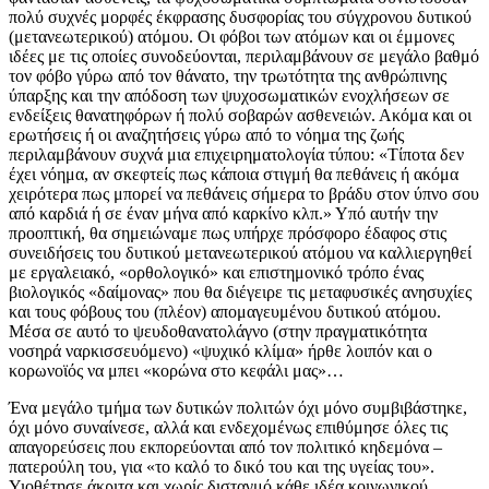
πολύ συχνές μορφές έκφρασης δυσφορίας του σύγχρονου δυτικού
(μετανεωτερικού) ατόμου. Οι φόβοι των ατόμων και οι έμμονες
ιδέες με τις οποίες συνοδεύονται, περιλαμβάνουν σε μεγάλο βαθμό
τον φόβο γύρω από τον θάνατο, την τρωτότητα της ανθρώπινης
ύπαρξης και την απόδοση των ψυχοσωματικών ενοχλήσεων σε
ενδείξεις θανατηφόρων ή πολύ σοβαρών ασθενειών. Ακόμα και οι
ερωτήσεις ή οι αναζητήσεις γύρω από το νόημα της ζωής
περιλαμβάνουν συχνά μια επιχειρηματολογία τύπου: «Τίποτα δεν
έχει νόημα, αν σκεφτείς πως κάποια στιγμή θα πεθάνεις ή ακόμα
χειρότερα πως μπορεί να πεθάνεις σήμερα το βράδυ στον ύπνο σου
από καρδιά ή σε έναν μήνα από καρκίνο κλπ.» Υπό αυτήν την
προοπτική, θα σημειώναμε πως υπήρχε πρόσφορο έδαφος στις
συνειδήσεις του δυτικού μετανεωτερικού ατόμου να καλλιεργηθεί
με εργαλειακό, «ορθολογικό» και επιστημονικό τρόπο ένας
βιολογικός «δαίμονας» που θα διέγειρε τις μεταφυσικές ανησυχίες
και τους φόβους του (πλέον) απομαγευμένου δυτικού ατόμου.
Μέσα σε αυτό το ψευδοθανατολάγνο (στην πραγματικότητα
νοσηρά ναρκισσευόμενο) «ψυχικό κλίμα» ήρθε λοιπόν και ο
κορωνοϊός να μπει «κορώνα στο κεφάλι μας»…
Ένα μεγάλο τμήμα των δυτικών πολιτών όχι μόνο συμβιβάστηκε,
όχι μόνο συναίνεσε, αλλά και ενδεχομένως επιθύμησε όλες τις
απαγορεύσεις που εκπορεύονται από τον πολιτικό κηδεμόνα –
πατερούλη του, για «το καλό το δικό του και της υγείας του».
Υιοθέτησε άκριτα και χωρίς δισταγμό κάθε ιδέα κοινωνικού