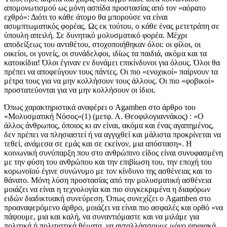
απομονωτισμού ως μόνη ασπίδα προστασίας από τον «αόρατο
εχθρό»: Διότι το κάθε άτομο θα μπορούσε να είναι
ασυμπτωματικός φορέας. Ως εκ τούτου, ο κάθε ένας μετετράπη σε
ύπουλη απειλή. Σε δυνητικό μολυσματικό φορέα. Μέχρι
αποδείξεως του αντιθέτου, στοχοποιήθηκαν όλοι: οι φίλοι, οι
οικείοι, οι γονείς, οι συνάδελφοι, ιδίως τα παιδιά, ακόμα και τα
κατοικίδια! Όλοι έγιναν εν δυνάμει επικίνδυνοι για όλους. Όλοι θα
πρέπει να αποφεύγουν τους πάντες. Οι πιο «ενοχικοί» παίρνουν τα
μέτρα τους για να μην κολλήσουν τους άλλους. Οι πιο «φοβικοί»
προστατεύονται για να μην κολλήσουν οι ίδιοι.
Όπως χαρακτηριστικά αναφέρει ο Agamben στο άρθρο του
«Μολυσματική Νόσος»(1) (μετφ. Α. Θεοφιλογιαννάκος) : «Ο
άλλος άνθρωπος, όποιος κι αν είναι, ακόμα και ένας αγαπημένος,
δεν πρέπει να πλησιαστεί ή να αγγιχθεί και μάλιστα προκρίνεται να
τεθεί, ανάμεσα σε εμάς και σε εκείνον, μια απόσταση». Η
κοινωνική συνύπαρξη που στο ανθρώπινο είδος είναι συνυφασμένη
με την φύση του ανθρώπου και την επιβίωση του, την εποχή του
κορωνοϊού έγινε συνώνυμο με τον κίνδυνο της ασθένειας και το
θάνατο. Μόνη λύση προστασίας από την μολυσματική ασθένεια
μοιάζει να είναι η τεχνολογία και πιο συγκεκριμένα η διαφόρων
ειδών διαδικτυακή συνεύρεση. Όπως συνεχίζει ο Agamben στο
προαναφερόμενο άρθρο, μοιάζει να είναι πιο ασφαλές και ορθό «να
πάψουμε, μια και καλή, να συναντιόμαστε και να μιλάμε για
πολιτικά ή πολιτιστικά θέματα, να ανταλλάσσουμε μόνο ψηφιακά