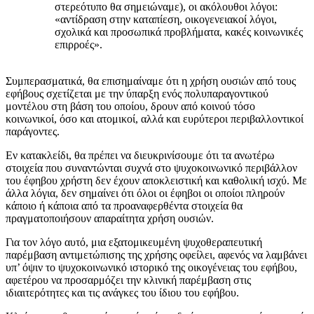
στερεότυπο θα σημειώναμε), οι ακόλουθοι λόγοι:
«αντίδραση στην καταπίεση, οικογενειακοί λόγοι,
σχολικά και προσωπικά προβλήματα, κακές κοινωνικές
επιρροές».
Συμπερασματικά, θα επισημαίναμε ότι η χρήση ουσιών από τους
εφήβους σχετίζεται με την ύπαρξη ενός πολυπαραγοντικού
μοντέλου στη βάση του οποίου, δρουν από κοινού τόσο
κοινωνικοί, όσο και ατομικοί, αλλά και ευρύτεροι περιβαλλοντικοί
παράγοντες.
Εν κατακλείδι, θα πρέπει να διευκρινίσουμε ότι τα ανωτέρω
στοιχεία που συναντώνται συχνά στο ψυχοκοινωνικό περιβάλλον
του έφηβου χρήστη δεν έχουν αποκλειστική και καθολική ισχύ. Με
άλλα λόγια, δεν σημαίνει ότι όλοι οι έφηβοι οι οποίοι πληρούν
κάποιο ή κάποια από τα προαναφερθέντα στοιχεία θα
πραγματοποιήσουν απαραίτητα χρήση ουσιών.
Για τον λόγο αυτό, μια εξατομικευμένη ψυχοθεραπευτική
παρέμβαση αντιμετώπισης της χρήσης οφείλει, αφενός να λαμβάνει
υπ’ όψιν το ψυχοκοινωνικό ιστορικό της οικογένειας του εφήβου,
αφετέρου να προσαρμόζει την κλινική παρέμβαση στις
ιδιαιτερότητες και τις ανάγκες του ίδιου του εφήβου.