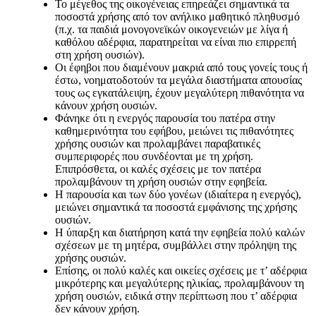
Το μέγεθος της οικογένειας επηρεάζει σημαντικά τα
ποσοστά χρήσης από τον ανήλικο μαθητικό πληθυσμό
(π.χ. τα παιδιά μονογονεϊκών οικογενειών με λίγα ή
καθόλου αδέρφια, παρατηρείται να είναι πιο επιρρεπή
στη χρήση ουσιών).
Οι έφηβοι που διαμένουν μακριά από τους γονείς τους ή
έστω, νοηματοδοτούν τα μεγάλα διαστήματα απουσίας
τους ως εγκατάλειψη, έχουν μεγαλύτερη πιθανότητα να
κάνουν χρήση ουσιών.
Φάνηκε ότι η ενεργός παρουσία του πατέρα στην
καθημερινότητα του εφήβου, μειώνει τις πιθανότητες
χρήσης ουσιών και προλαμβάνει παραβατικές
συμπεριφορές που συνδέονται με τη χρήση.
Επιπρόσθετα, οι καλές σχέσεις με τον πατέρα
προλαμβάνουν τη χρήση ουσιών στην εφηβεία.
Η παρουσία και των δύο γονέων (ιδιαίτερα η ενεργός),
μειώνει σημαντικά τα ποσοστά εμφάνισης της χρήσης
ουσιών.
Η ύπαρξη και διατήρηση κατά την εφηβεία πολύ καλών
σχέσεων με τη μητέρα, συμβάλλει στην πρόληψη της
χρήσης ουσιών.
Επίσης, οι πολύ καλές και οικείες σχέσεις με τ’ αδέρφια
μικρότερης και μεγαλύτερης ηλικίας, προλαμβάνουν τη
χρήση ουσιών, ειδικά στην περίπτωση που τ’ αδέρφια
δεν κάνουν χρήση.