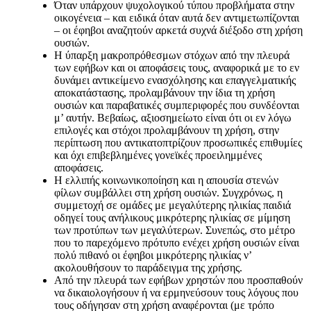
Όταν υπάρχουν ψυχολογικού τύπου προβλήματα στην
οικογένεια – και ειδικά όταν αυτά δεν αντιμετωπίζονται
– οι έφηβοι αναζητούν αρκετά συχνά διέξοδο στη χρήση
ουσιών.
Η ύπαρξη μακροπρόθεσμων στόχων από την πλευρά
των εφήβων και οι αποφάσεις τους, αναφορικά με το εν
δυνάμει αντικείμενο ενασχόλησης και επαγγελματικής
αποκατάστασης, προλαμβάνουν την ίδια τη χρήση
ουσιών και παραβατικές συμπεριφορές που συνδέονται
μ’ αυτήν. Βεβαίως, αξιοσημείωτο είναι ότι οι εν λόγω
επιλογές και στόχοι προλαμβάνουν τη χρήση, στην
περίπτωση που αντικατοπτρίζουν προσωπικές επιθυμίες
και όχι επιβεβλημένες γονεϊκές προειλημμένες
αποφάσεις.
Η ελλιπής κοινωνικοποίηση και η απουσία στενών
φίλων συμβάλλει στη χρήση ουσιών. Συγχρόνως, η
συμμετοχή σε ομάδες με μεγαλύτερης ηλικίας παιδιά
οδηγεί τους ανήλικους μικρότερης ηλικίας σε μίμηση
των προτύπων των μεγαλύτερων. Συνεπώς, στο μέτρο
που το παρεχόμενο πρότυπο ενέχει χρήση ουσιών είναι
πολύ πιθανό οι έφηβοι μικρότερης ηλικίας ν’
ακολουθήσουν το παράδειγμα της χρήσης.
Από την πλευρά των εφήβων χρηστών που προσπαθούν
να δικαιολογήσουν ή να ερμηνεύσουν τους λόγους που
τους οδήγησαν στη χρήση αναφέρονται (με τρόπο