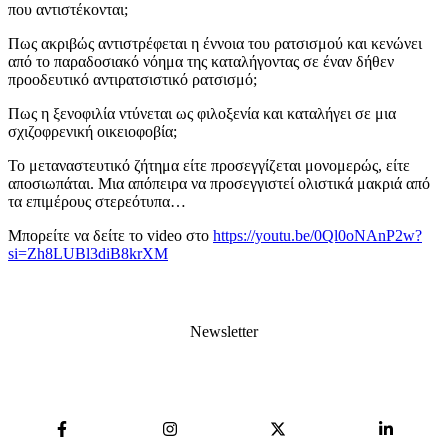
που αντιστέκονται;
Πως ακριβώς αντιστρέφεται η έννοια του ρατσισμού και κενώνει
από το παραδοσιακό νόημα της καταλήγοντας σε έναν δήθεν
προοδευτικό αντιρατσιστικό ρατσισμό;
Πως η ξενοφιλία ντύνεται ως φιλοξενία και καταλήγει σε μια
σχιζοφρενική οικειοφοβία;
Το μεταναστευτικό ζήτημα είτε προσεγγίζεται μονομερώς, είτε
αποσιωπάται. Μια απόπειρα να προσεγγιστεί ολιστικά μακριά από
τα επιμέρους στερεότυπα…
Μπορείτε να δείτε το video στο
https://youtu.be/0Ql0oNAnP2w?
si=Zh8LUBl3diB8krXM
Newsletter