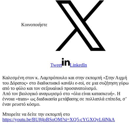
Κοινοποιήστε
Tweet
LinkedIn
Καλεσμένη στον κ. Λαμπρόπουλο και στην εκπομπή «Στην Αιχμή
του Δόρατος» στο διαδικτυακό κανάλι e-roi, σε μια συζήτηση γύρω
από το φύλο και τον σεξουαλικό προσανατολισμό.
Από τον βιολογικό αναγωγισμό στο «όλα είναι κατασκευή». Η
έννοια «trans» ως διαδικασία μετάβασης σε πολλαπλά επίπεδα, σ’
έναν ρευστό κόσμο.
Μπορείτε να δείτε την εκπομπή στο
https://youtu.be/BU8jloBSoOM?si=XQ5-cYGXQvL6lNkA