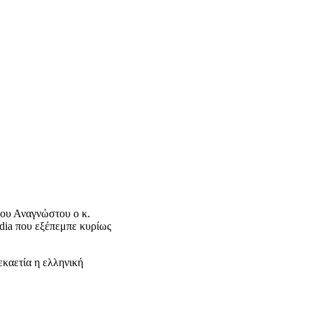
αου Αναγνώστου ο κ.
dia που εξέπεμπε κυρίως
δεκαετία η ελληνική