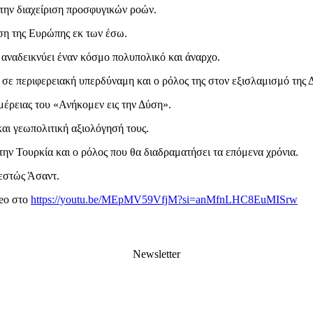
την διαχείριση προσφυγικών ροών.
ση της Ευρώπης εκ των έσω.
αναδεικνύει έναν κόσμο πολυπολικό και άναρχο.
 σε περιφερειακή υπερδύναμη και ο ρόλος της στον εξισλαμισμό της 
μέρειας του «Ανήκομεν εις την Δύση».
αι γεωπολιτική αξιολόγησή τους.
 την Τουρκία και ο ρόλος που θα διαδραματήσει τα επόμενα χρόνια.
θεστώς Άσαντ.
deo στο
https://youtu.be/MEpMV59VfjM?si=anMfnLHC8EuMISrw
Newsletter