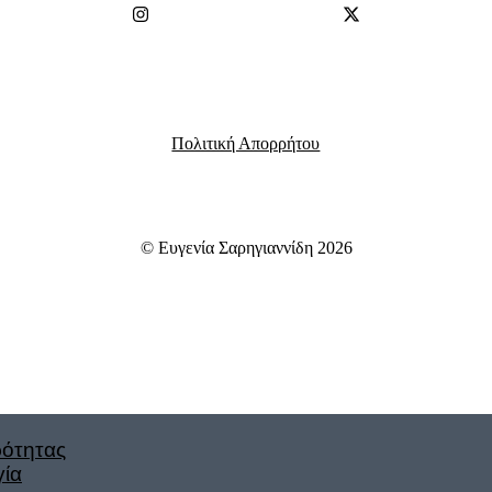
Πολιτική Απορρήτου
© Ευγενία Σαρηγιαννίδη 2026
ρότητας
γία