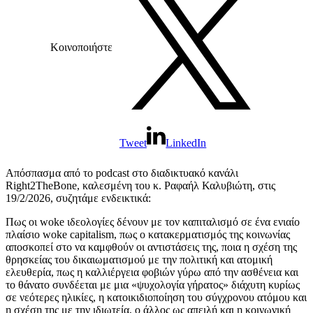
Κοινοποιήστε
Tweet
LinkedIn
Απόσπασμα από το podcast στο διαδικτυακό κανάλι
Right2TheBone, καλεσμένη του κ. Ραφαήλ Καλυβιώτη, στις
19/2/2026, συζητάμε ενδεικτικά:
Πως οι woke ιδεολογίες δένουν με τον καπιταλισμό σε ένα ενιαίο
πλαίσιο woke capitalism, πως ο κατακερματισμός της κοινωνίας
αποσκοπεί στο να καμφθούν οι αντιστάσεις της, ποια η σχέση της
θρησκείας του δικαιωματισμού με την πολιτική και ατομική
ελευθερία, πως η καλλιέργεια φοβιών γύρω από την ασθένεια και
το θάνατο συνδέεται με μια «ψυχολογία γήρατος» διάχυτη κυρίως
σε νεότερες ηλικίες, η κατοικιδιοποίηση του σύγχρονου ατόμου και
η σχέση της με την ιδιωτεία, ο άλλος ως απειλή και η κοινωνική