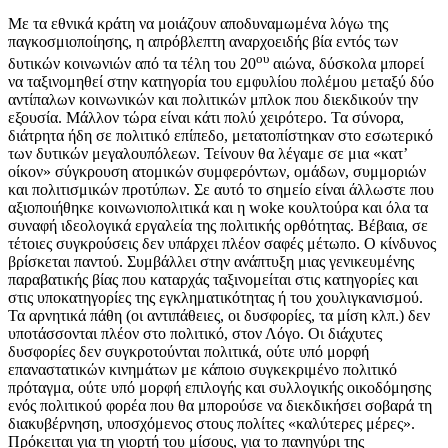
Με τα εθνικά κράτη να μοιάζουν αποδυναμωμένα λόγω της
παγκοσμιοποίησης, η απρόβλεπτη αναρχοειδής βία εντός των
ου
δυτικών κοινωνιών από τα τέλη του 20
αιώνα, δύσκολα μπορεί
να ταξινομηθεί στην κατηγορία του εμφυλίου πολέμου μεταξύ δύο
αντίπαλων κοινωνικών και πολιτικών μπλοκ που διεκδικούν την
εξουσία. Μάλλον τώρα είναι κάτι πολύ χειρότερο. Τα σύνορα,
διάτρητα ήδη σε πολιτικό επίπεδο, μετατοπίστηκαν στο εσωτερικό
των δυτικών μεγαλουπόλεων. Τείνουν θα λέγαμε σε μια «κατ’
οίκον» σύγκρουση ατομικών συμφερόντων, ομάδων, συμμοριών
και πολιτισμικών προτύπων. Σε αυτό το σημείο είναι άλλωστε που
αξιοποιήθηκε κοινωνιοπολιτικά και η woke κουλτούρα και όλα τα
συναφή ιδεολογικά εργαλεία της πολιτικής ορθότητας. Βέβαια, σε
τέτοιες συγκρούσεις δεν υπάρχει πλέον σαφές μέτωπο. Ο κίνδυνος
βρίσκεται παντού. Συμβάλλει στην ανάπτυξη μιας γενικευμένης
παραβατικής βίας που καταρχάς ταξινομείται στις κατηγορίες και
στις υποκατηγορίες της εγκληματικότητας ή του χουλιγκανισμού.
Τα αρνητικά πάθη (οι αντιπάθειες, οι δυσφορίες, τα μίση κλπ.) δεν
υποτάσσονται πλέον στο πολιτικό, στον Λόγο. Οι διάχυτες
δυσφορίες δεν συγκροτούνται πολιτικά, ούτε υπό μορφή
επαναστατικών κινημάτων με κάποιο συγκεκριμένο πολιτικό
πρόταγμα, ούτε υπό μορφή επιλογής και συλλογικής οικοδόμησης
ενός πολιτικού φορέα που θα μπορούσε να διεκδικήσει σοβαρά τη
διακυβέρνηση, υποσχόμενος στους πολίτες «καλύτερες μέρες».
Πρόκειται για τη γιορτή του μίσους, για το πανηγύρι της