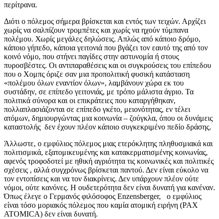
περίτρανα.
Διότι ο πόλεμος σήμερα βρίσκεται και εντός των τειχών. Αρχίζει
χωρίς να σαλπίζουν τρομπέτες και χωρίς να ηχούν τύμπανα
πολέμου. Χωρίς μεγάλες δηλώσεις. Απλώς από κάποιο δρόμο,
κάποιο γήπεδο, κάποια γειτονιά που βγάζει τον εαυτό της από τον
κοινό νόμο, που στήνει παγίδες στην αστυνομία ή στους
πυροσβέστες. Οι αντιπαραθέσεις και οι συγκρούσεις του επίπεδου
που ο Χομπς όριζε σαν μια προπολιτική φυσική κατάσταση
«πολέμου όλων εναντίον όλων», λαμβάνουν χώρα εκ του
συστάδην, σε επίπεδο γειτονιάς, με τρόπο μάλιστα άγριο. Τα
πολιτικά σύνορα και οι επικράτειες που καταργήθηκαν,
πολλαπλασιάζονται σε επίπεδο γκέτο, μειονότητας, εν τέλει
ατόμων, δημιουργώντας μια κοινωνία – ζούγκλα, όπου οι δυνάμεις
καταστολής δεν έχουν πλέον κάποιο συγκεκριμένο πεδίο δράσης.
Άλλωστε, ο εμφύλιος πόλεμος μιας ετερόκλητης πληθυσμιακά και
πολιτισμικά, εξατομικευμένης και κατακερματισμένης κοινωνίας,
αφενός τροφοδοτεί με ηθική αγριότητα τις κοινωνικές και πολιτικές
σχέσεις , αλλά συγχρόνως βρίσκεται παντού. Δεν είναι εύκολο να
τον εντοπίσεις και να τον διακρίνεις. Δεν υπάρχουν πλέον ούτε
νόμοι, ούτε κανόνες. Η ουδετερότητα δεν είναι δυνατή για κανέναν.
Όπως έλεγε ο Γερμανός φιλόσοφος Enzensberger, ο εμφύλιος
είναι τόσο μοριακός πόλεμος που καμία ατομική ειρήνη (PAX
ATOMICA) δεν είναι δυνατή.