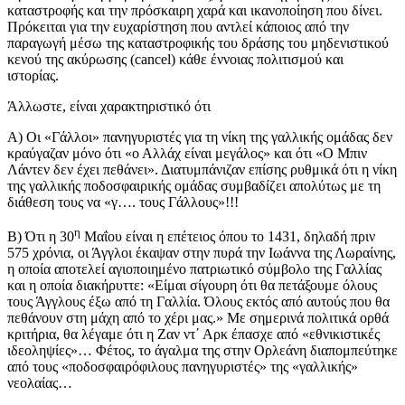
καταστροφής και την πρόσκαιρη χαρά και ικανοποίηση που δίνει.
Πρόκειται για την ευχαρίστηση που αντλεί κάποιος από την
παραγωγή μέσω της καταστροφικής του δράσης του μηδενιστικού
κενού της ακύρωσης (cancel) κάθε έννοιας πολιτισμού και
ιστορίας.
Άλλωστε, είναι χαρακτηριστικό ότι
Α) Οι «Γάλλοι» πανηγυριστές για τη νίκη της γαλλικής ομάδας δεν
κραύγαζαν μόνο ότι «ο Αλλάχ είναι μεγάλος» και ότι «Ο Μπιν
Λάντεν δεν έχει πεθάνει». Διατυμπάνιζαν επίσης ρυθμικά ότι η νίκη
της γαλλικής ποδοσφαιρικής ομάδας συμβαδίζει απολύτως με τη
διάθεση τους να «γ…. τους Γάλλους»!!!
η
Β) Ότι η 30
Μαΐου είναι η επέτειος όπου το 1431, δηλαδή πριν
575 χρόνια, οι Άγγλοι έκαψαν στην πυρά την Ιωάννα της Λωραίνης,
η οποία αποτελεί αγιοποιημένο πατριωτικό σύμβολο της Γαλλίας
και η οποία διακήρυττε: «Είμαι σίγουρη ότι θα πετάξουμε όλους
τους Άγγλους έξω από τη Γαλλία. Όλους εκτός από αυτούς που θα
πεθάνουν στη μάχη από το χέρι μας.» Με σημερινά πολιτικά ορθά
κριτήρια, θα λέγαμε ότι η Ζαν ντ΄ Αρκ έπασχε από «εθνικιστικές
ιδεοληψίες»… Φέτος, το άγαλμα της στην Ορλεάνη διαπομπεύτηκε
από τους «ποδοσφαιρόφιλους πανηγυριστές» της «γαλλικής»
νεολαίας…