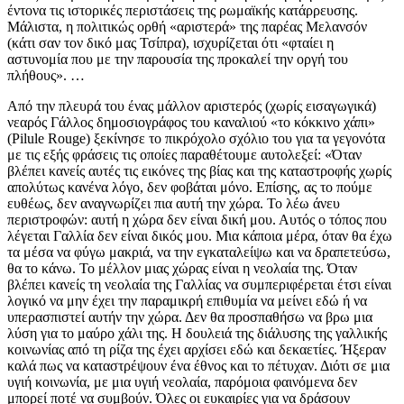
έντονα τις ιστορικές περιστάσεις της ρωμαϊκής κατάρρευσης.
Μάλιστα, η πολιτικώς ορθή «αριστερά» της παρέας Μελανσόν
(κάτι σαν τον δικό μας Τσίπρα), ισχυρίζεται ότι «φταίει η
αστυνομία που με την παρουσία της προκαλεί την οργή του
πλήθους». …
Από την πλευρά του ένας μάλλον αριστερός (χωρίς εισαγωγικά)
νεαρός Γάλλος δημοσιογράφος του καναλιού «το κόκκινο χάπι»
(Pilule Rouge) ξεκίνησε το πικρόχολο σχόλιο του για τα γεγονότα
με τις εξής φράσεις τις οποίες παραθέτουμε αυτολεξεί: «Όταν
βλέπει κανείς αυτές τις εικόνες της βίας και της καταστροφής χωρίς
απολύτως κανένα λόγο, δεν φοβάται μόνο. Επίσης, ας το πούμε
ευθέως, δεν αναγνωρίζει πια αυτή την χώρα. Το λέω άνευ
περιστροφών: αυτή η χώρα δεν είναι δική μου. Αυτός ο τόπος που
λέγεται Γαλλία δεν είναι δικός μου. Μια κάποια μέρα, όταν θα έχω
τα μέσα να φύγω μακριά, να την εγκαταλείψω και να δραπετεύσω,
θα το κάνω. Το μέλλον μιας χώρας είναι η νεολαία της. Όταν
βλέπει κανείς τη νεολαία της Γαλλίας να συμπεριφέρεται έτσι είναι
λογικό να μην έχει την παραμικρή επιθυμία να μείνει εδώ ή να
υπερασπιστεί αυτήν την χώρα. Δεν θα προσπαθήσω να βρω μια
λύση για το μαύρο χάλι της. Η δουλειά της διάλυσης της γαλλικής
κοινωνίας από τη ρίζα της έχει αρχίσει εδώ και δεκαετίες. Ήξεραν
καλά πως να καταστρέψουν ένα έθνος και το πέτυχαν. Διότι σε μια
υγιή κοινωνία, με μια υγιή νεολαία, παρόμοια φαινόμενα δεν
μπορεί ποτέ να συμβούν. Όλες οι ευκαιρίες για να δράσουν