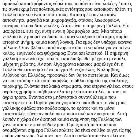
ομαδικά καταστρέφοντας γύρω τους τα πάντα είναι καλές γι’ αυτές
τις συγκεκριμένες πολιτισμικές οντότητες που κατοικούν πλέον τη
Γαλλία σαν να είναι το σπίτι τους. Καταστρέφουν και καίνε
αυτοκίνητα, μαγαζιά και μικρομάγαζα, στάσεις λεωφορείων,
φανάρια, σκουπιδοτενεκέδες. Αυτή είναι η σημερινή Γαλλία. Είτε
μας αρέσει, είτε όχι αυτή είναι η βρωμοχώρα μας. Μια τέτοια
νεολαία δεν μπορεί να διασώσει κανένα αξιακό σύστημα, καμία
ιστορική μνήμη, καμία κοινή λογική. Για εμάς δεν υπάρχει κανένα
μέλλον. Όταν βλέπεις αυτά αναρωτιέσαι: τι να κάνω για να μείνω
καλός, ευγενικός και ψύχραιμος; Είναι απελπιστικό. Η σημερινή
γαλλική κοινωνία έχει σαπίσει και διαβρωθεί μέχρι το μεδούλι,
μέχρι τη ρίζα της. Αν πριν λίγα χρόνια κάποιος μας έλεγε ότι η
Γαλλία θα καταντήσει ένα μείγμα Βενεζουέλας, Κολομβίας,
Λιβάνου και Ελλάδας, προφανώς δεν θα το πιστεύαμε. Και όμως
να που φτάσαμε σε αυτό ακριβώς το άθλιο σημείο της απόλυτης
παρακμής. Ενάντια στα λαϊκά στρώματα, στα κίτρινα γιλέκα, στους
αγρότες χρησιμοποιήθηκαν όλα τα μέσα καταστολής με τον πιο
άγριο τρόπο. Ενάντια στο μηδενιστικό συνονθύλευμα που
καταστρέφει το Παρίσι για να γιορτάσει υποτίθεται τη νίκη μιας
γαλλικής ομάδας στο ποδόσφαιρο, το κράτος και τα μέσα
καταστολής φάνηκαν πολύ πιο προσεκτικά και διακριτικά. Αυτή
λοιπόν η χώρα δεν διατηρεί καμία ανάμνηση της Γαλλίας των
γονιών και των παππούδων μου. Όμως αυτά τα άτομα που
ονομάζονται σήμερα Γάλλοι πολίτες θα είναι σε λίγο οι γονείς της
επόμενης γενιάς. Αλίμονό μας. Αυτή η αθλιότητα είναι πλέον ο