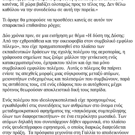
κανένας. Η χώρα βαδίζει ολοταχώς προς το τέλος της. Δεν θέλω
καθόλου να την συνοδεύσω σε αυτή την πορεία.»
Τι άραγε θα μπορούσε να προσθέσει κανείς σε αυτόν τον
σπαρακτικό επιθανάτιο ρόγχο;
Δύο χρόνια πριν, σε μια εισήγηση με θέμα «Η δύση της Δύσης:
Από την εχθροπάθεια και την οικειοφοβία στον συμβολικό εμφύλιο
πόλεμο», που είχε πραγματοποιηθεί στο πλαίσιο των
εκπαιδευτικών δράσεων της σχολής πολέμου της αεροπορίας, η
γράφουσα σημείωνε πως ζούμε μάλλον την γενίκευση ενός
κατακερματισμένου, έμπρακτου πλέον και όχι πια μόνο
συμβολικού εμφυλίου πολέμου. Αυτός ο πόλεμος θα παίρνει
ενίοτε τις απεχθείς μορφές μιας σύγκρουσης μεταξύ ατόμων,
μειονοτήτων ενδεχομένως και πολιτισμών που συμβιώνουν, παρά
τις αντιθέσεις τους, επί ενός εδάφους που οι αυτόχθονες μέχρι
πρότινος θεωρούσαν αποκλειστικά δική τους πατρίδα.
Ενός πολέμου που ιδεολογικοπολιτικά είχε προηγουμένως
εγκαθιδρυθεί στις συνειδήσεις των ανθρώπων στο όνομα ενός
μεταδημοκρατικού αφηγήματος της «παγκόσμιας συμπερίληψης
όλων των διαφορετικοτήτων» σε ένα ετερόκλητο μωσαϊκό. Των
ατόμων δηλαδή που συνυπάρχουν δήθεν αρμονικά, στο πλαίσιο
ενός ψευδεπίγραφου ειρηνισμού, ο οποίος διαρκώς διαψεύδεται
στην πράξη. Τα πρόσφατα γεγονότα στη Γαλλία το αποδεικνύουν