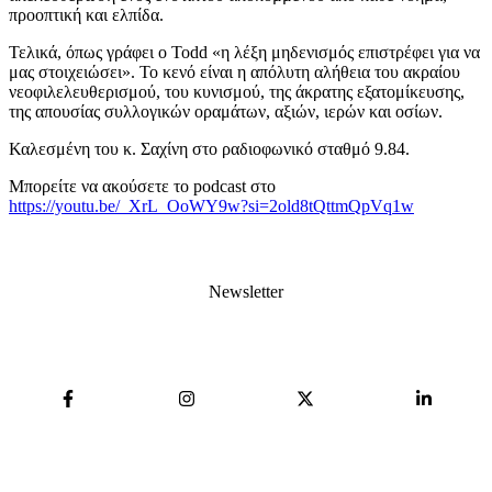
προοπτική και ελπίδα.
Τελικά, όπως γράφει ο Todd «η λέξη μηδενισμός επιστρέφει για να
μας στοιχειώσει». Το κενό είναι η απόλυτη αλήθεια του ακραίου
νεοφιλελευθερισμού, του κυνισμού, της άκρατης εξατομίκευσης,
της απουσίας συλλογικών οραμάτων, αξιών, ιερών και οσίων.
Καλεσμένη του κ. Σαχίνη στο ραδιοφωνικό σταθμό 9.84.
Μπορείτε να ακούσετε το podcast στο
https://youtu.be/_XrL_OoWY9w?si=2old8tQttmQpVq1w
Newsletter