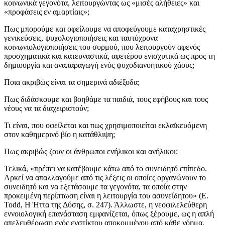
κοινωνικά γεγονότα, λειτουργώντας ως «μισές αλήθειες» και
«προφάσεις εν αμαρτίαις»;
Πως μπορούμε και οφείλουμε να αποφεύγουμε καταχρηστικές
γενικεύσεις, ψυχολογιοποιήσεις και ταυτόχρονα
κοινωνιολογιοποιήσεις του συρμού, που λειτουργούν αφενός
προσχηματικά και κατευναστικά, αφετέρου ενισχυτικά ως προς τη
δημιουργία και αναπαραγωγή ενός ψυχοδιανοητικού χάους;
Ποια ακριβώς είναι τα σημερινά αδιέξοδα;
Πως διδάσκουμε και βοηθάμε τα παιδιά, τους εφήβους και τους
νέους να τα διαχειριστούν;
Τι είναι, που οφείλεται και πως χρησιμοποιείται εκλαϊκευόμενη
στον καθημερινό βίο η κατάθλιψη;
Πως ακριβώς ζουν οι άνθρωποι ενήλικοι και ανήλικοι;
Τελικά, «πρέπει να κατέβουμε κάτω από το συνειδητό επίπεδο.
Αρκεί να απαλλαγούμε από τις λέξεις οι οποίες οργανώνουν το
συνειδητό και να εξετάσουμε τα γεγονότα, τα οποία στην
προκειμένη περίπτωση είναι η λειτουργία του ασυνείδητου» (E.
Todd, Η Ήττα της Δύσης, σ. 247). Άλλωστε, η νεοφιλελεύθερη
εννοιολογική επανάσταση εμφανίζεται, όπως ξέρουμε, ως η απλή
απελευθέρωση ενός ενστίκτου αποκομμένου από κάθε νόημα,