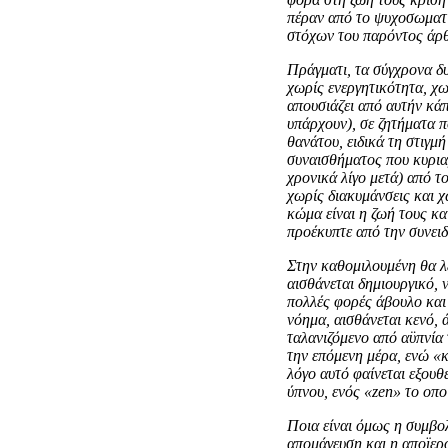
πέραν από το ψυχοσωματι
στόχων του παρόντος άρθ
Πράγματι, τα σύγχρονα δυ
χωρίς ενεργητικότητα, χω
απουσιάζει από αυτήν κάπ
υπάρχουν), σε ζητήματα 
θανάτου, ειδικά τη στιγμ
συναισθήματος που κυριαρ
χρονικά λίγο μετά) από τ
χωρίς διακυμάνσεις και χ
κώμα είναι η ζωή τους κ
προέκυπτε από την συνει
Στην καθομιλουμένη θα λέγ
αισθάνεται δημιουργικό, 
πολλές φορές άβουλο και 
νόημα, αισθάνεται κενό, 
ταλανιζόμενο από αϋπνία 
την επόμενη μέρα, ενώ «κ
λόγο αυτό φαίνεται εξουθ
ύπνου, ενός «zen» το οπο
Ποια είναι όμως η συμβολ
απομάγευση και η αποϊερ