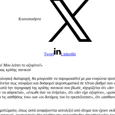
Κοινοποιήστε
Tweet
LinkedIn
! Μου λείπει το οξυγόνο!»
ιας κρίσης πανικού
ολογική διαταραχή, θα μπορούσε να παρομοιαστεί με μια εναγώνια πρ
άνεται πως υποφέρει και δυσφορεί ψυχοσωματικά σε τέτοιο βαθμό που ν
ατά την περιγραφή της κρίσης πανικού που βίωσε, ισχυρίζεται ότι «δε
 να ασφυκτιά», «ένιωθε σαν να πνίγεται», ότι «δεν είχε οξυγόνο», «μο
ι τις αισθήσεις του» και «οι δυνάμεις του το εγκατέλειπαν», ότι «αισθα
μπτώματα, όπως αυτά αναφέρονται αυτολεξεί από άτομα που έχουν εκδ
 πανικού, ερμηνευτούν στα πλαίσια της πολυεπίπεδης σημασιολογίας το