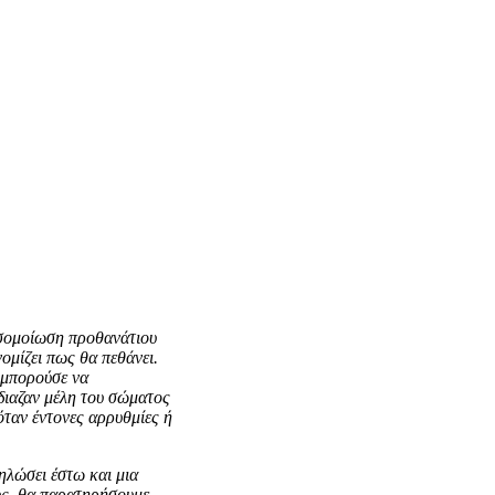
οσομοίωση προθανάτιου
ομίζει πως θα πεθάνει.
ν μπορούσε να
ύδιαζαν μέλη του σώματος
νόταν έντονες αρρυθμίες ή
ηλώσει έστω και μια
υς, θα παρατηρήσουμε