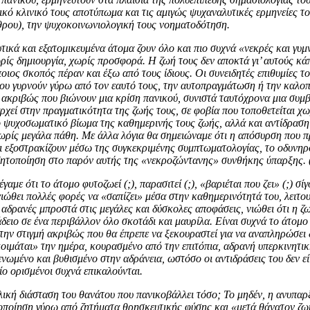
κό κλινικό τους αποτύπωμα και τις αμιγώς ψυχαναλυτικές ερμηνείες το
ρου), την ψυχοκοινωνιολογική τους νοηματοδότηση.
τικά και εξατομικευμένα άτομα ζουν όλο και πιο συχνά «νεκρές και γυμ
ρίς δημιουργία, χωρίς προσφορά. Η ζωή τους δεν αποκτά γι’ αυτούς κάπ
οιος σκοπός πέραν και έξω από τους ίδιους. Οι συνειδητές επιθυμίες το
που γυρνούν γύρω από τον εαυτό τους, την αυτοπραγμάτωση ή την καλο
ή ακριβώς που βιώνουν μια κρίση πανικού, συνιστά ταυτόχρονα μια συμ
χεί στην πραγματικότητα της ζωής τους, σε φοβία που τοποθετείται χω
ο ψυχοσωματικό βίωμα της καθημερινής τους ζωής, αλλά και αντίδραση 
ωρίς μεγάλα πάθη. Με άλλα λόγια θα σημειώναμε ότι η απόσυρση που πρ
αι εξοστρακίζουν μέσω της συγκεκριμένης συμπτωματολογίας, το οδυνη
δητοποίηση στο παρόν αυτής της «νεκροζώντανης» συνθήκης ύπαρξης. 
αμε ότι το άτομο φυτοζωεί (;), παρασιτεί (;), «βαριέται που ζει» (;) σ
νιώθει πολλές φορές να «σαπίζει» μέσα στην καθημερινότητά του, λειτου
αδρανές μπροστά στις μεγάλες και δύσκολες αποφάσεις, νιώθει ότι η ζω
άδειο σε ένα περιβάλλον όλο σκοτάδι και μαυρίλα. Είναι συχνά το άτομο
την στιγμή ακριβώς που θα έπρεπε να ξεκουραστεί για να αναπληρώσει δ
οιμάται» την ημέρα, κουρασμένο από την επιτόπια, αδρανή υπερκινητική
ενωμένο και βυθισμένο στην αδράνεια, ωστόσο οι αντιδράσεις του δεν εί
ίο ορισμένοι συχνά επικαλούνται.
ική διάσταση του θανάτου που πανικοβάλλει τόσο; Το μηδέν, η ανυπαρξ
οποίηση γύρω από ζητήματα θρησκευτικής φύσης και «μετά θάνατον ζωής