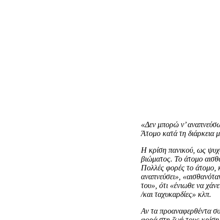
«Δεν μπορώ ν’ αναπνεύσω
Άτομο κατά τη διάρκεια μ
Η κρίση πανικού, ως ψυχ
βιώματος. Το άτομο αισθ
Πολλές φορές το άτομο, κ
αναπνεύσει», «αισθανόταν
του», ότι «ένιωθε να χάνε
/και ταχυκαρδίες» κλπ.
Αν τα προαναφερθέντα συ
φορά στη ζωή τους κρίση