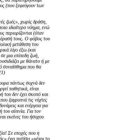
υς (που ξεφεύγουν των
νές ζωές», χωρίς δράση,
οιο ιδιαίτερο νόημα, ενώ
υς περιορίζονται (όταν
πέρασή τους. Ο φόβος του
βολική μετάθεση του
ρικά λίγο έξω (και
σε μια επίπεδη ζωή,
οσιδιάζει με θάνατο ή με
ρό συναίσθημα που θα
(1)
ίγουρα πάντως συχνά δεν
ργεί παθητικά, είναι
ή του δεν έχει σκοπό και
 που ξαγρυπνά τις νύχτες
υνάμεις και ενέργεια για
 του αϋπνία. Για τον
ναι εκείνες του ήσυχου
ία! Σε εποχές που η
» έχει ποτίσει «μέχρι το