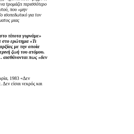
 να τρομάζει περισσότερο
υτού, που «μην
ο ισοπεδωτικό για τον
ματος μιας
 στο τίποτα γυρνάμε»
ά στο ερώτημα «Τι
αρξίας με την οποία
ερινή ζωή του ατόμου.
… αισθάνονται πως «δεν
ωρία, 1983 «Δεν
. Δεν είσαι νεκρός και