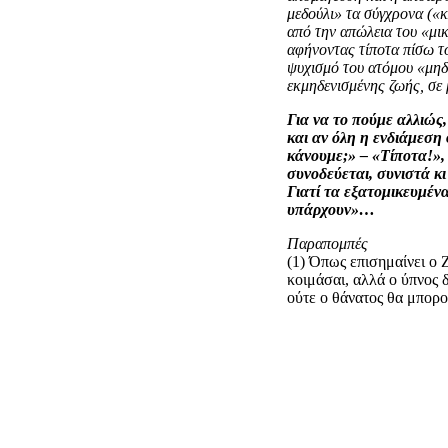
μεδούλι» τα σύγχρονα («κ
από την απώλεια του «μι
αφήνοντας τίποτα πίσω τ
ψυχισμό του ατόμου «μηδέ
εκμηδενισμένης ζωής, σε 
Για να το πούμε αλλιώς,
και αν όλη η ενδιάμεση
κάνουμε;» – «Τίποτα!», 
συνοδεύεται, συνιστά κ
Γιατί τα εξατομικευμέ
υπάρχουν»…
Παραπομπές
(1) Όπως επισημαίνει ο
κοιμάσαι, αλλά ο ύπνος δ
ούτε ο θάνατος θα μπορ