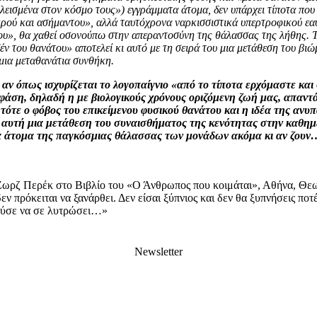
λεισμένα στον κόσμο τους») εγγράμματα άτομα, δεν υπάρχει τίποτα που
κρού και ασήμαντου», αλλά ταυτόχρονα ναρκισσιστικά υπερτροφικού εα
ου», θα χαθεί οσονούπω στην απεραντοσύνη της θάλασσας της λήθης. Τ
ν του θανάτου» αποτελεί κι αυτό με τη σειρά του μια μετάθεση του βιώ
μια μεταθανάτια συνθήκη.
 αν όπως ισχυρίζεται το λογοπαίγνιο «από το τίποτα ερχόμαστε και
 φάση, δηλαδή η με βιολογικούς χρόνους οριζόμενη ζωή μας, απαντ
τότε ο φόβος του επικείμενου φυσικού θανάτου και η ιδέα της ανυπ
ι αυτή μια μετάθεση του συναισθήματος της κενότητας στην καθημ
να άτομα της παγκόσμιας θάλασσας των μονάδων ακόμα κι αν ζουν
 Ζωρζ Περέκ στο Βιβλίο του «Ο Άνθρωπος που κοιμάται», Αθήνα, Θε
εν πρόκειται να ξανάρθει. Δεν είσαι ξύπνιος και δεν θα ξυπνήσεις ποτέ
ούσε να σε λυτρώσει…»
Newsletter