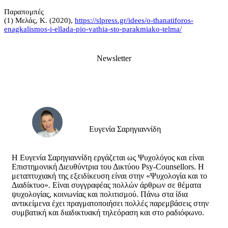
Παραπομπές
(1) Μελάς, Κ. (2020),
https://slpress.gr/idees/o-thanatiforos-
enagkalismos-i-ellada-pio-vathia-sto-parakmiako-telma/
Newsletter
Ευγενία Σαρηγιαννίδη
Η Ευγενία Σαρηγιαννίδη εργάζεται ως Ψυχολόγος και είναι
Επιστημονική Διευθύντρια του Δικτύου Psy-Counsellors. Η
μεταπτυχιακή της εξειδίκευση είναι στην «Ψυχολογία και το
Διαδίκτυο». Είναι συγγραφέας πολλών άρθρων σε θέματα
ψυχολογίας, κοινωνίας και πολιτισμού. Πάνω στα ίδια
αντικείμενα έχει πραγματοποιήσει πολλές παρεμβάσεις στην
συμβατική και διαδικτυακή τηλεόραση και στο ραδιόφωνο.