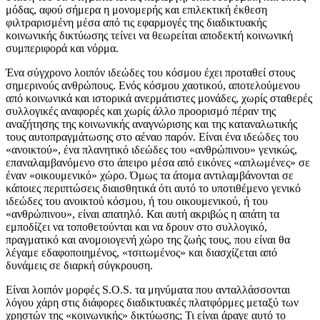
μόδας, αφού σήμερα η μονομερής και επιλεκτική έκθεση
φιλτραρισμένη μέσα από τις εφαρμογές της διαδικτυακής
κοινωνικής δικτύωσης τείνει να θεωρείται αποδεκτή κοινωνική
συμπεριφορά και νόρμα.
Ένα σύγχρονο λοιπόν ιδεώδες του κόσμου έχει προταθεί στους
σημερινούς ανθρώπους. Ενός κόσμου χαοτικού, αποτελούμενου
από κοινωνικά και ιστορικά ανερμάτιστες μονάδες, χωρίς σταθερές
συλλογικές αναφορές και χωρίς άλλο προορισμό πέραν της
αναζήτησης της κοινωνικής αναγνώρισης και της καταναλωτικής
τους αυτοπραγμάτωσης στο αέναο παρόν. Είναι ένα ιδεώδες του
«ανοικτού», ένα πλανητικό ιδεώδες του «ανθρώπινου» γενικώς,
επαναλαμβανόμενο στο άπειρο μέσα από εικόνες «απλωμένες» σε
έναν «οικουμενικό» χώρο. Όμως τα άτομα αντιλαμβάνονται σε
κάποιες περιπτώσεις διαισθητικά ότι αυτό το υποτιθέμενο γενικό
ιδεώδες του ανοικτού κόσμου, ή του οικουμενικού, ή του
«ανθρώπινου», είναι απατηλό. Και αυτή ακριβώς η απάτη τα
εμποδίζει να τοποθετούνται και να δρουν στο συλλογικό,
πραγματικό και ανομοιογενή χώρο της ζωής τους, που είναι θα
λέγαμε εδαφοποιημένος, «τσιτωμένος» και διασχίζεται από
δυνάμεις σε διαρκή σύγκρουση.
Είναι λοιπόν μορφές S.O.S. τα μηνύματα που ανταλλάσσονται
λόγου χάρη στις διάφορες διαδικτυακές πλατφόρμες μεταξύ των
χρηστών της «κοινωνικής» δικτύωσης; Τι είναι άραγε αυτό το