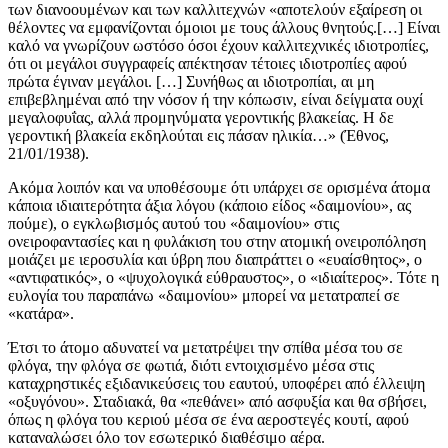
των διανοουμένων και των καλλιτεχνών «αποτελούν εξαίρεση οι
θέλοντες να εμφανίζονται όμοιοι με τους άλλους θνητούς.[…] Είναι
καλό να γνωρίζουν ωστόσο όσοι έχουν καλλιτεχνικές ιδιοτροπίες,
ότι οι μεγάλοι συγγραφείς απέκτησαν τέτοιες ιδιοτροπίες αφού
πρώτα έγιναν μεγάλοι. […] Συνήθως αι ιδιοτροπίαι, αι μη
επιβεβλημέναι από την νόσον ή την κόπωσιν, είναι δείγματα ουχί
μεγαλοφυΐας, αλλά προμηνύματα γεροντικής βλακείας. Η δε
γεροντική βλακεία εκδηλούται εις πάσαν ηλικία…» (Έθνος,
21/01/1938).
Ακόμα λοιπόν και να υποθέσουμε ότι υπάρχει σε ορισμένα άτομα
κάποια ιδιαιτερότητα άξια λόγου (κάποιο είδος «δαιμονίου», ας
πούμε), ο εγκλωβισμός αυτού του «δαιμονίου» στις
ονειροφαντασίες και η φυλάκιση του στην ατομική ονειροπόληση
μοιάζει με ιεροσυλία και ύβρη που διαπράττει ο «ευαίσθητος», ο
«αντιφατικός», ο «ψυχολογικά εύθραυστος», ο «ιδιαίτερος». Τότε η
ευλογία του παραπάνω «δαιμονίου» μπορεί να μετατραπεί σε
«κατάρα».
Έτσι το άτομο αδυνατεί να μετατρέψει την σπίθα μέσα του σε
φλόγα, την φλόγα σε φωτιά, διότι εντοιχισμένο μέσα στις
καταχρηστικές εξιδανικεύσεις του εαυτού, υποφέρει από έλλειψη
«οξυγόνου». Σταδιακά, θα «πεθάνει» από ασφυξία και θα σβήσει,
όπως η φλόγα του κεριού μέσα σε ένα αεροστεγές κουτί, αφού
καταναλώσει όλο τον εσωτερικό διαθέσιμο αέρα.