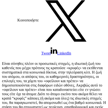
Κοινοποιήστε
Tweet
LinkedIn
Είναι σύνηθες πλέον οι προσωπικές στιγμές, η ιδιωτική ζωή του
καθενός που μέχρι πρότινος τις κρατούσε «κρυφές» να εκτίθενται
συστηματικά στα κοινωνικά δίκτυα, στην τηλεόραση κλπ. Η ζωή
του ατόμου, οι απόψεις του, οι καθημερινές δραστηριότητες, οι
επιλογές του, τα χόμπι του «οφείλουν και πρέπει» να
δημοσιοποιούνται στις διαφόρων ειδών οθόνες. Ακριβώς αυτό το
«οφείλουν και πρέπει» είναι που καταδυναστεύει είτε εν γνώσει
τους είτε όχι τα άτομα: Διότι το άτομο εκείνο που ακόμα θέλει να
κρατά “κρυφές” κάποιες (ή ακόμα και όλες) τις ιδιωτικές στιγμές
του, θα παραγκωνιστεί, θα απομονωθεί ως ένα βαθμό κοινωνικά. Η
στάση του θα στιγματιστεί ως περίεργη, οπισθοδρομική και εκτός