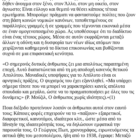
δήθεν άνοιγμα στον ξένο, στον Άλλο, στον μη οικείο, στον
άγνωστο; Είναι εύλογο και θεμιτό να θέσει κάποιος τέτοια
ερωτήματα. Μπορούμε πράγματι να φανταστούμε πολίτες που ζουν
στη βάση κοινών νομικών κανόνων, τοποθετημένους σε
παράλληλες γραμμές ή σε γραμμές που τέμνονται εικονικά μέσα
σε έναν ομογενοποιημένο χώρο. Ας υποθέσουμε ότι το διαδίκτυο
είναι ένας τέτοιος χώρος. Μέσα σε αυτόν εκφράζονται μεταξύ
άλλων η οδύνη και η δυσφορία των νέων ιδίως ατόμων που
χειρίζονται καθημερινά τα δίκτυα επικοινωνίας και βυθίζονται
συχνά σε μια επιφανειακή κενότητα.
«Ο σημερινός δυτικός άνθρωπος ζει μια απολύτως παραιτημένη
εποχή. Αυτό διαπιστώνεται από τη μη αποδοχή κανενός θετικού
Απολύτου. Μοναδικές υποψήφιες για το Απόλυτο είναι οι
αρνητικές πράξεις. Ο ψυχισμός του έχει εξαντληθεί. «Μα υπάρχει
σήμερα τίποτε που να μπορεί να χαρακτηρίσει κανείς απόλυτα
σπουδαίο και μεγάλο, ώστε να το πραγματοποιήσει με όλες του τις
δυνάμεις;» (Ρ. Μούζιλ, Ο άνθρωπος χωρίς ιδιότητες).»(1)
Ποια διέξοδο προτείνουν λοιπόν οι άνθρωποι αυτοί στον εαυτό
τους; Κάποιες φορές επιχειρούν να το «παίξουν» εξαιρετικοί,
διαφορετικοί, καινοτόμοι, ιδιαίτεροι κλπ., ώστε μέσα από το
lifestyle της ιδιαιτερότητάς τους, να δηλώσουν εμφατικά την
παρουσία τους. Ο Γεώργιος Πωπ, χρονογράφος, ειρωνευόμενος τα
αστικά ήθη του μεσοπολέμου, ήδη από το 1938, έγραφε: Μεταξύ