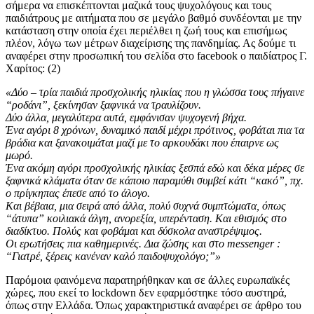
σήμερα να επισκέπτονται μαζικά τους ψυχολόγους και τους
παιδιάτρους με αιτήματα που σε μεγάλο βαθμό συνδέονται με την
κατάσταση στην οποία έχει περιέλθει η ζωή τους και επισήμως
πλέον, λόγω των μέτρων διαχείρισης της πανδημίας. Ας δούμε τι
αναφέρει στην προσωπική του σελίδα στο facebook ο παιδίατρος Γ.
Χαρίτος: (2)
«Δύο – τρία παιδιά προσχολικής ηλικίας που η γλώσσα τους πήγαινε
“ροδάνι”, ξεκίνησαν ξαφνικά να τραυλίζουν.
Δύο άλλα, μεγαλύτερα αυτά, εμφάνισαν ψυχογενή βήχα.
Ένα αγόρι 8 χρόνων, δυναμικό παιδί μέχρι πρότινος, φοβάται πια τα
βράδια και ξανακοιμάται μαζί με το αρκουδάκι που έπαιρνε ως
μωρό.
Ένα ακόμη αγόρι προσχολικής ηλικίας ξεσπά εδώ και δέκα μέρες σε
ξαφνικά κλάματα όταν σε κάποιο παραμύθι συμβεί κάτι “κακό”, πχ.
ο πρίγκηπας έπεσε από το άλογο.
Και βέβαια, μια σειρά από άλλα, πολύ συχνά συμπτώματα, όπως
“άτυπα” κοιλιακά άλγη, ανορεξία, υπερένταση. Και εθισμός στο
διαδίκτυο. Πολύς και φοβάμαι και δύσκολα αναστρέψιμος.
Οι ερωτήσεις πια καθημερινές. Δια ζώσης και στο messenger :
“Γιατρέ, ξέρεις κανέναν καλό παιδοψυχολόγο;”»
Παρόμοια φαινόμενα παρατηρήθηκαν και σε άλλες ευρωπαϊκές
χώρες, που εκεί το lockdown δεν εφαρμόστηκε τόσο αυστηρά,
όπως στην Ελλάδα. Όπως χαρακτηριστικά αναφέρει σε άρθρο του