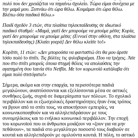
πολύ που δεν χρειάζεται να πηγαίνω σχολείο. Τώρα είμαι συνέχεια με
την μαμά μου. Ξυπνάω ότι ώρα θέλω. Κοιμάμαι ότι ώρα θέλω.
Βλέπω όσα παιδικά θέλω.»
Παιδί σχεδόν 3 ετών, στα πλαίσια τηλεκπαίδευσης σε ιδιωτικό
παιδικό σταθμό: «Μαμά, γιατί δεν μπορούμε να μπούμε μέσα; Κυρία,
γιατί δεν μπορούμε να μπούμε μέσα; (Εννοεί στην οθόνη, στα πλαίσια
τηλεκπαίδευσης) [Κλαίει γοερά] Δεν θέλω κλείσε το!»
Κορίτσι, 11 ετών: «Δεν μπορούσα να φανταστώ ότι θα μου άρεσε
τόσο πολύ το σπίτι. Τις βόλτες τις ψιλοβαριέμαι. Που να τρέχεις. Άσε
που στο σπίτι μπορείς όποια στιγμή θέλεις να απολαύσεις την
αγαπημένη σου ταινία στο Netflix. Με τον κορωνοϊό κατάλαβα ότι
είμαι πολύ σπιτόγατα!»
Σήμερα, ακόμα και στην επαρχία, τα περισσότερα παιδιά
μεγαλώνουν, αναπτύσσονται και εξελίσσονται μέσα σε αστικές
συνθήκες ζωής, συχνά σε διαμερίσματα των πόλεων. Το σχολικό
περιβάλλον και οι εξωσχολικές δραστηριότητες ήταν ένας τρόπος
να βγουν από το σπίτι τους, να αποκτήσουν εμπειρίες, να
κοινωνικοποιηθούν και να αλληλεπιδράσουν με τους
συνομηλίκους και το ενήλικο κοινωνικό περιβάλλον. Την εποχή
του κορωνοϊού που οι άνθρωποι μοιάζουν να «ζουν για να μην
πεθάνουν», τα παιδιά στο μεγαλύτερο ποσοστό τους διαβιούν σε
κουτιά και αλληλεπιδρούν με ομιλούντα κουτιά. Η πόλη, το αστικό