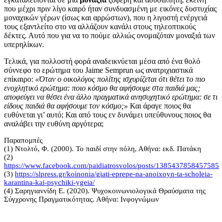
που μέχρι πριν λίγο καιρό ήταν συνδυασμένη με εικόνες δυστυχίας
μοναχικών γέρων (ίσως και αρρώστων), που η λιγοστή ενέργειά
τους εξαντλείτο στο να αλλάζουν κανάλι στους τηλεοπτικούς
δέκτες. Αυτό που για να το πούμε αλλιώς ονομαζόταν μοναξιά των
υπερηλίκων.
Τελικά, για πολλοστή φορά αναδεικνύεται μέσα από ένα θολό
σύννεφο το ερώτημα του Jaime Semprun ως ανατριχιαστικά
επίκαιρο:
«Όταν ο οικολόγος πολίτης ισχυρίζεται ότι θέτει το πιο
ενοχλητικό ερώτημα: ποιο κόσμο θα αφήσουμε στα παιδιά μας;
αποφεύγει να θέσει ένα άλλο πραγματικά ανησυχητικό ερώτημα: σε τι
είδους παιδιά θα αφήσουμε τον κόσμο;»
Και άραγε ποιος θα
ευθύνεται γι’ αυτό; Και από τους εν δυνάμει υπεύθυνους ποιος θα
αναλάβει την ευθύνη αργότερα;
Παραπομπές
(1) Ντολτό, Φ. (2000). Το παιδί στην πόλη, Αθήνα: εκδ. Πατάκη
(2)
https://www.facebook.com/paidiatrosvolos/posts/1385437858457585
(3)
https://slpress.gr/koinonia/giati-eprepe-na-anoixoyn-ta-scholeia-
karantina-kai-psychiki-ygeia/
(4) Σαρηγιαννίδη Ε. (2020). Ψυχοκοινωνιολογικά Θραύσματα της
Σύγχρονης Πραγματικότητας. Αθήνα: Ινφογνώμων