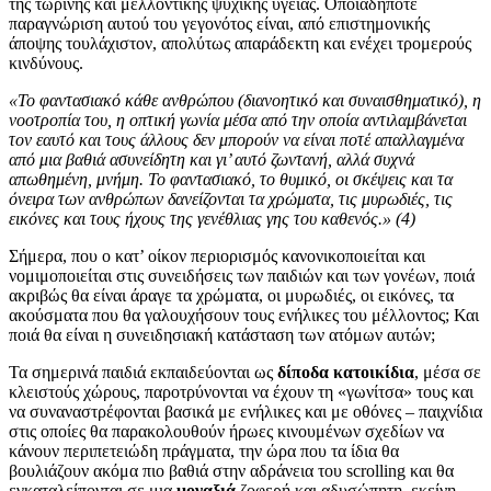
της τωρινής και μελλοντικής ψυχικής υγείας. Οποιαδήποτε
παραγνώριση αυτού του γεγονότος είναι, από επιστημονικής
άποψης τουλάχιστον, απολύτως απαράδεκτη και ενέχει τρομερούς
κινδύνους.
«Το φαντασιακό κάθε ανθρώπου (διανοητικό και συναισθηματικό), η
νοοτροπία του, η οπτική γωνία μέσα από την οποία αντιλαμβάνεται
τον εαυτό και τους άλλους δεν μπορούν να είναι ποτέ απαλλαγμένα
από μια βαθιά ασυνείδητη και γι’ αυτό ζωντανή, αλλά συχνά
απωθημένη, μνήμη. Το φαντασιακό, το θυμικό, οι σκέψεις και τα
όνειρα των ανθρώπων δανείζονται τα χρώματα, τις μυρωδιές, τις
εικόνες και τους ήχους της γενέθλιας γης του καθενός.» (4)
Σήμερα, που ο κατ’ οίκον περιορισμός κανονικοποιείται και
νομιμοποιείται στις συνειδήσεις των παιδιών και των γονέων, ποιά
ακριβώς θα είναι άραγε τα χρώματα, οι μυρωδιές, οι εικόνες, τα
ακούσματα που θα γαλουχήσουν τους ενήλικες του μέλλοντος; Και
ποιά θα είναι η συνειδησιακή κατάσταση των ατόμων αυτών;
Τα σημερινά παιδιά εκπαιδεύονται ως
δίποδα κατοικίδια
, μέσα σε
κλειστούς χώρους, παροτρύνονται να έχουν τη «γωνίτσα» τους και
να συναναστρέφονται βασικά με ενήλικες και με οθόνες – παιχνίδια
στις οποίες θα παρακολουθούν ήρωες κινουμένων σχεδίων να
κάνουν περιπετειώδη πράγματα, την ώρα που τα ίδια θα
βουλιάζουν ακόμα πιο βαθιά στην αδράνεια του scrolling και θα
εγκαταλείπονται σε μια
μοναξιά
ζοφερή και αδυσώπητη, εκείνη