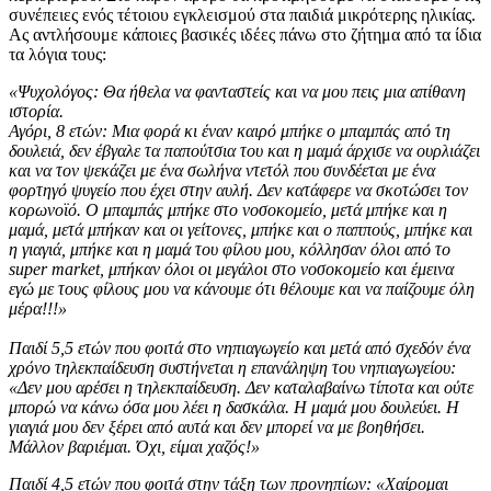
συνέπειες ενός τέτοιου εγκλεισμού στα παιδιά μικρότερης ηλικίας.
Ας αντλήσουμε κάποιες βασικές ιδέες πάνω στο ζήτημα από τα ίδια
τα λόγια τους:
«Ψυχολόγος: Θα ήθελα να φανταστείς και να μου πεις μια απίθανη
ιστορία.
Αγόρι, 8 ετών: Μια φορά κι έναν καιρό μπήκε ο μπαμπάς από τη
δουλειά, δεν έβγαλε τα παπούτσια του και η μαμά άρχισε να ουρλιάζει
και να τον ψεκάζει με ένα σωλήνα ντετόλ που συνδέεται με ένα
φορτηγό ψυγείο που έχει στην αυλή. Δεν κατάφερε να σκοτώσει τον
κορωνοϊό. Ο μπαμπάς μπήκε στο νοσοκομείο, μετά μπήκε και η
μαμά, μετά μπήκαν και οι γείτονες, μπήκε και ο παππούς, μπήκε και
η γιαγιά, μπήκε και η μαμά του φίλου μου, κόλλησαν όλοι από το
super market, μπήκαν όλοι οι μεγάλοι στο νοσοκομείο και έμεινα
εγώ με τους φίλους μου να κάνουμε ότι θέλουμε και να παίζουμε όλη
μέρα!!!»
Παιδί 5,5 ετών που φοιτά στο νηπιαγωγείο και μετά από σχεδόν ένα
χρόνο τηλεκπαίδευση συστήνεται η επανάληψη του νηπιαγωγείου:
«Δεν μου αρέσει η τηλεκπαίδευση. Δεν καταλαβαίνω τίποτα και ούτε
μπορώ να κάνω όσα μου λέει η δασκάλα. Η μαμά μου δουλεύει. Η
γιαγιά μου δεν ξέρει από αυτά και δεν μπορεί να με βοηθήσει.
Μάλλον βαριέμαι. Όχι, είμαι χαζός!»
Παιδί 4,5 ετών που φοιτά στην τάξη των προνηπίων: «Χαίρομαι