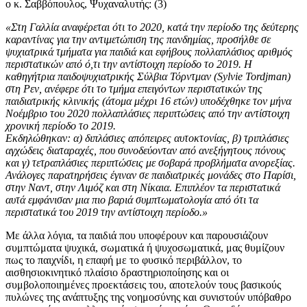
ο κ. Σαββόπουλος, Ψυχαναλυτής: (3)
«Στη Γαλλία αναφέρεται ότι το 2020, κατά την περίοδο της δεύτερης
καραντίνας για την αντιμετώπιση της πανδημίας, προσήλθε σε
ψυχιατρικά τμήματα για παιδιά και εφήβους πολλαπλάσιος αριθμός
περιστατικών από ό,τι την αντίστοιχη περίοδο το 2019. Η
καθηγήτρια παιδοψυχιατρικής Σύλβια Τόρντμαν (Sylvie Tordjman)
στη Ρεν, ανέφερε ότι το τμήμα επειγόντων περιστατικών της
παιδιατρικής κλινικής (άτομα μέχρι 16 ετών) υποδέχθηκε τον μήνα
Νοέμβριο του 2020 πολλαπλάσιες περιπτώσεις από την αντίστοιχη
χρονική περίοδο το 2019.
Εκδηλώθηκαν: α) διπλάσιες απόπειρες αυτοκτονίας, β) τριπλάσιες
αγχώδεις διαταραχές, που συνοδεύονταν από ανεξήγητους πόνους
και γ) τετραπλάσιες περιπτώσεις με σοβαρά προβλήματα ανορεξίας.
Ανάλογες παρατηρήσεις έγιναν σε παιδιατρικές μονάδες στο Παρίσι,
στην Ναντ, στην Λιμόζ και στη Νίκαια. Επιπλέον τα περιστατικά
αυτά εμφάνισαν μια πιο βαριά συμπτωματολογία από ότι τα
περιστατικά του 2019 την αντίστοιχη περίοδο.»
Με άλλα λόγια, τα παιδιά που υποφέρουν και παρουσιάζουν
συμπτώματα ψυχικά, σωματικά ή ψυχοσωματικά, μας θυμίζουν
πως το παιχνίδι, η επαφή με το φυσικό περιβάλλον, το
αισθησιοκινητικό πλαίσιο δραστηριοποίησης και οι
συμβολοποιημένες προεκτάσεις του, αποτελούν τους βασικούς
πυλώνες της ανάπτυξης της νοημοσύνης και συνιστούν υπόβαθρο