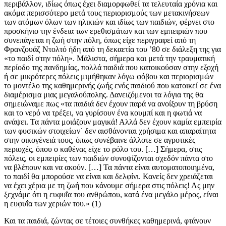
περιβάλλον, ιδίως όπως έχει διαμορφωθεί τα τελευταία χρόνια και
ακόμα περισσότερο μετά τους περιορισμούς των μετακινήσεων
των ατόμων όλων των ηλικιών και ιδίως των παιδιών, φέρνει στο
προσκήνιο την ένδεια των ερεθισμάτων και των εμπειριών που
συνεπάγεται η ζωή στην πόλη, όπως είχε περιγραφεί από τη
Φρανζουάζ Ντολτό ήδη από τη δεκαετία του ’80 σε διάλεξη της για
«το παιδί στην πόλη». Μάλιστα, σήμερα και μετά την τραυματική
περίοδο της πανδημίας, πολλά παιδιά που κατοικούσαν στην εξοχή
ή σε μικρότερες πόλεις μιμήθηκαν λόγω φόβου και περιορισμών
το μοντέλο της καθημερινής ζωής ενός παιδιού που κατοικεί σε ένα
διαμέρισμα μιας μεγαλούπολης. Δανειζόμενοι τα λόγια της θα
σημειώναμε πως «τα παιδιά δεν έχουν παρά να ανοίξουν τη βρύση
και το νερό να τρέξει, να γυρίσουν ένα κουμπί και η φωτιά να
ανάψει. Τα πάντα μοιάζουν μαγικά! Αλλά δεν έχουν καμία εμπειρία
των φυσικών στοιχείων˙ δεν αισθάνονται χρήσιμα και απαραίτητα
στην οικογένειά τους, όπως συνέβαινε άλλοτε σε αγροτικές
περιοχές, όπου ο καθένας είχε το ρόλο του. […] Σήμερα, στις
πόλεις, οι εμπειρίες των παιδιών συνοψίζονται σχεδόν πάντα στο
να βλέπουν και να ακούν. […] Τα πάντα είναι αυτοματοποιημένα,
το παιδί θα μπορούσε να είναι και δελφίνι. Κανείς δεν χρειάζεται
να έχει χέρια με τη ζωή που κάνουμε σήμερα στις πόλεις! Ας μην
ξεχνάμε ότι η ευφυΐα του ανθρώπου, κατά ένα μεγάλο μέρος, είναι
η ευφυΐα των χεριών του.» (1)
Και τα παιδιά, ζώντας σε τέτοιες συνθήκες καθημερινά, φτάνουν