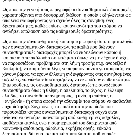
Ως προς την γενική τους περιγραφή οι συναισθηματικές διαταραχές
χαρακτηρίζονται από δυσφορική διάθεση, η οποία εκδηλώνεται ως
απώλεια ενδιαφέροντος για σχεδόν όλες τις συνηθισμένες
δραστηριότητες, καθώς επίσης και ανικανότητα του ατόμου να
αντλήσει απόλαυση από τις καθημερινές δραστηριότητες.
Ως προς την συναισθηματική και συμπεριφορική συμπτωματολογία
των συναισθηματικών διαταραχών, τα παιδιά που βιώνουν
συναισθηματικές διαταραχές μπορεί να εκδηλώνουν κάποιο ή
κάποια από τα ακόλουθα συμπτώματα όπως: να μην έχουν όρεξη,
να παρουσιάζουν προβλήματα στη λήψη τροφής (π.χ. ανορεξία ή
βουλιμία), να κοιμούνται λίγο, να παραπονιούνται για κούραση, να
χάνουν βάρος, να έχουν έλλειψη ενδιαφέροντος στις συνηθισμένες
ασχολίες, να νιώθουν δυστυχισμένα, να εκφράζουν επιθετικότητα.
Επιπρόσθετα, τις συναισθηματικές διαταραχές τις συνοδεύουν
συναισθήματα όπως η θλίψη, η απελπισία, το άγχος, η έλλειψη
ελπίδας, το συναίσθημα ανημπόριας, η ανία, η απάθεια, η
«ανηδονία» (η οποία αφορά την αδυναμία του ατόμου να αισθανθεί
ευχαρίστηση). Συγχρόνως, το παιδί κατά την περίοδο που
παρουσιάζει κάποια συναισθηματική διαταραχή συχνά είναι
ανίκανο να αντλήσει ικανοποίηση από καθημερινές ασχολίες,
αισθάνεται ατονία, ενώ η συμπεριφορά του διακρίνεται από
κοινωνική απόσυρση, αδράνεια, εκρήξεις οργής, εύκολα
ξεσπάσματα, δάκρυα, σωματικά συμπτώματα, μαθησιακές