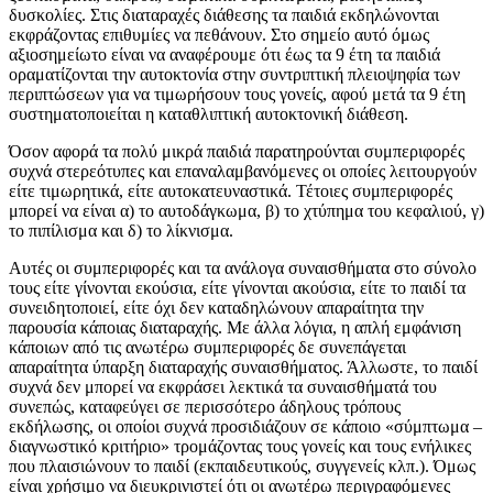
δυσκολίες. Στις διαταραχές διάθεσης τα παιδιά εκδηλώνονται
εκφράζοντας επιθυμίες να πεθάνουν. Στο σημείο αυτό όμως
αξιοσημείωτο είναι να αναφέρουμε ότι έως τα 9 έτη τα παιδιά
οραματίζονται την αυτοκτονία στην συντριπτική πλειοψηφία των
περιπτώσεων για να τιμωρήσουν τους γονείς, αφού μετά τα 9 έτη
συστηματοποιείται η καταθλιπτική αυτοκτονική διάθεση.
Όσον αφορά τα πολύ μικρά παιδιά παρατηρούνται συμπεριφορές
συχνά στερεότυπες και επαναλαμβανόμενες οι οποίες λειτουργούν
είτε τιμωρητικά, είτε αυτοκατευναστικά. Τέτοιες συμπεριφορές
μπορεί να είναι α) το αυτοδάγκωμα, β) το χτύπημα του κεφαλιού, γ)
το πιπίλισμα και δ) το λίκνισμα.
Αυτές οι συμπεριφορές και τα ανάλογα συναισθήματα στο σύνολο
τους είτε γίνονται εκούσια, είτε γίνονται ακούσια, είτε το παιδί τα
συνειδητοποιεί, είτε όχι δεν καταδηλώνουν απαραίτητα την
παρουσία κάποιας διαταραχής. Με άλλα λόγια, η απλή εμφάνιση
κάποιων από τις ανωτέρω συμπεριφορές δε συνεπάγεται
απαραίτητα ύπαρξη διαταραχής συναισθήματος. Άλλωστε, το παιδί
συχνά δεν μπορεί να εκφράσει λεκτικά τα συναισθήματά του
συνεπώς, καταφεύγει σε περισσότερο άδηλους τρόπους
εκδήλωσης, οι οποίοι συχνά προσιδιάζουν σε κάποιο «σύμπτωμα –
διαγνωστικό κριτήριο» τρομάζοντας τους γονείς και τους ενήλικες
που πλαισιώνουν το παιδί (εκπαιδευτικούς, συγγενείς κλπ.). Όμως
είναι χρήσιμο να διευκρινιστεί ότι οι ανωτέρω περιγραφόμενες