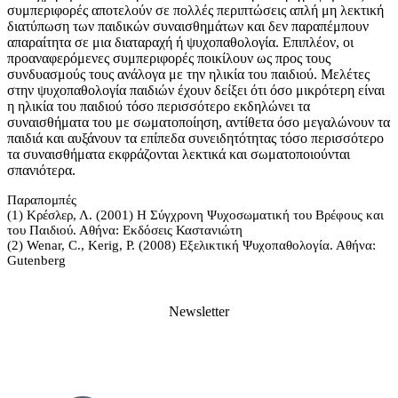
συμπεριφορές αποτελούν σε πολλές περιπτώσεις απλή μη λεκτική
διατύπωση των παιδικών συναισθημάτων και δεν παραπέμπουν
απαραίτητα σε μια διαταραχή ή ψυχοπαθολογία. Επιπλέον, οι
προαναφερόμενες συμπεριφορές ποικίλουν ως προς τους
συνδυασμούς τους ανάλογα με την ηλικία του παιδιού. Μελέτες
στην ψυχοπαθολογία παιδιών έχουν δείξει ότι όσο μικρότερη είναι
η ηλικία του παιδιού τόσο περισσότερο εκδηλώνει τα
συναισθήματα του με σωματοποίηση, αντίθετα όσο μεγαλώνουν τα
παιδιά και αυξάνουν τα επίπεδα συνειδητότητας τόσο περισσότερο
τα συναισθήματα εκφράζονται λεκτικά και σωματοποιούνται
σπανιότερα.
Παραπομπές
(1) Κρέσλερ, Λ. (2001) Η Σύγχρονη Ψυχοσωματική του Βρέφους και
του Παιδιού. Αθήνα: Εκδόσεις Καστανιώτη
(2) Wenar, C., Kerig, P. (2008) Εξελικτική Ψυχοπαθολογία. Αθήνα:
Gutenberg
Newsletter