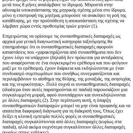
μετά τους 8 μήνες αναλάμβανε το ίδρυμα). Μπροστά στην
αδυναμία υποκατάστασης της μητρικής σχέσης μέσα στο ίδρυμα,
μόνο η επιστροφή της μητέρας μπορούσε να ανακόψει τη ροή της
κατάθλιψης, με την προϋπόθεση η αποκατάσταση της σχέσης να
λάμβανε χώρα εντός προθεσμίας τριών μηνών (1).
Επιχειρώντας να ορίσουμε τις συναισθηματικές διαταραχές ως
αρχικά μια γενική διαγνωστική κατηγορία ταξινόμησης θα
επισημαίναμε ότι οι συναισθηματικές διαταραχές αφορούν
καταστάσεις που «χαρακτηρίζονται από συναισθήματα που δεν
έχουν λόγο να υπάρχουν (δηλαδή δεν πρόκειται για αντιδράσεις
που αναφέρονται σε ένα συγκεκριμένο ερέθισμα και που φεύγουν
μαζί με το ερέθισμα), έχουν διάρκεια και εκδηλώνονται με έναν
συνδυασμό συμπτωμάτων που συνήθως συνεμφανίζονται και
περιλαμβάνουν το αίσθημα της θλίψης, της μοναξιάς, της ανησυχίας
και της νευρικότητας». Πολύ συχνά οι συναισθηματικές διαταραχές
(ιδιαίτερα όταν αυτές παρατηρούνται σε παιδιά) παρουσιάζουν μια
συγκαλυμμένη μορφή, αφού συνυπάρχουν και συνεκδηλώνονται
με άλλες διαταραχές (2). Στην περίπτωση αυτή, η ύπαρξη
συναισθηματικών διαταραχών μπορεί να μην είναι προφανής και να
απαιτείται διαφορική διάγνωση για τη διάκρισή τους. Όπως έχει
δείξει η κλινική εμπειρία πολλές φορές οι συναισθηματικές
διαταραχές συγκαλύπτονται από άλλες διαταραχές (κυρίως στα
παιδιά), αλλά ακόμα συχνότερα συγκαλύπτουν άλλες διαταραχές
(κυρίως στους ενήλικες).